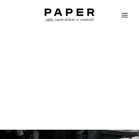
çağdaş yaşam kültürü ve yaratıcılık
ARAMA