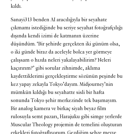
kıldı.
Sanayi313 benden AI aracılığıyla bir seyahate
çıkmamı istediğinde bu seriye seyahat fotoğrafçılığı
dışında kendi izimi de katmanın üzerine
düşündüm. ‘Bir şehirde gerçekten iki günüm olsa,
o iki günde biraz da aceleyle bolca yer görmeye
çalışsam o hızda neleri yakalayabilirim? Neleri
kaçırırım?’ gibi sorular zihnimde, aklıma
kaydettiklerimi gerçekleştirme sözünün peşinde bu
kez yapay zekayla Tokyo’dayım. Midjourney’nin
mümkün kıldığı bu seyahatte sisli bir hafta
sonunda Tokyo şehir merkezinde tek başımayım.
Bir analog kamera ve birkaç siyah beyaz film
rulosuyla semt pazarı, Harajuku gibi simge yerlerde
Muscular Theology projemin de temelini oluşturan
erkekleri fotoğraflıyorum. Gezdiğim sebze meyve