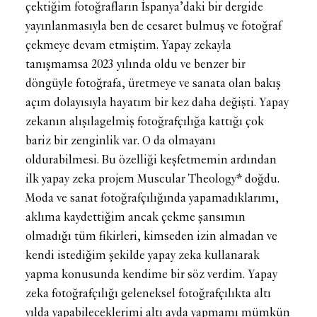
çektiğim fotoğrafların İspanya’daki bir dergide
yayınlanmasıyla ben de cesaret bulmuş ve fotoğraf
çekmeye devam etmiştim. Yapay zekayla
tanışmamsa 2023 yılında oldu ve benzer bir
döngüyle fotoğrafa, üretmeye ve sanata olan bakış
açım dolayısıyla hayatım bir kez daha değişti. Yapay
zekanın alışılagelmiş fotoğrafçılığa kattığı çok
bariz bir zenginlik var. O da olmayanı
oldurabilmesi. Bu özelliği keşfetmemin ardından
ilk yapay zeka projem Muscular Theology* doğdu.
Moda ve sanat fotoğrafçılığında yapamadıklarımı,
aklıma kaydettiğim ancak çekme şansımın
olmadığı tüm fikirleri, kimseden izin almadan ve
kendi istediğim şekilde yapay zeka kullanarak
yapma konusunda kendime bir söz verdim. Yapay
zeka fotoğrafçılığı geleneksel fotoğrafçılıkta altı
yılda yapabileceklerimi altı ayda yapmamı mümkün