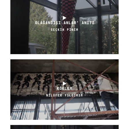
OLAĞANDIŞI ANLAR' ANITI
SEÇKİN PİRİM
KÖKLER
NİLÜFER YILDIRIM