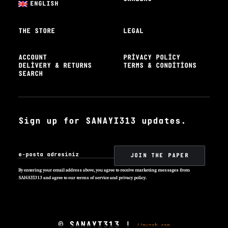
ENGLISH
THE STORE
LEGAL
ACCOUNT
PRIVACY POLICY
DELIVERY & RETURNS
TERMS & CONDITIONS
SEARCH
Sign up for SANAYI313 updates.
By entering your email address above, you agree to receive marketing messages from
SANAYI313 and agree to our terms of service and privacy policy.
© SANAYI313 |
//muzob.com