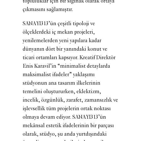
topluluklar için bir sığınak olarak ortaya
çıkmasını sağlamıştır.
SANAYI313’ün çeşitli tipoloji ve
ölçeklerdeki iç mekan projeleri,
yenilemelerden yeni yapılara kadar
dünyanın dört bir yanındaki konut ve
ticari ortamları kapsıyor. Kreatif Direktör
Enis Karavil’in “minimalist detaylarda
maksimalist ifadeler” yaklaşımı
stüdyonun ana tasarım ilkelerinin
temelini oluştururken, eklektizm,
incelik, özgünlük, zarafet, zamansızlık ve
işlevsellik tüm projelerin ortak noktası
olmaya devam ediyor. SANAYI313’ün
mekânsal estetik ifadelerinin bir parçası
olarak, stüdyo, şu anda yurtdışındaki