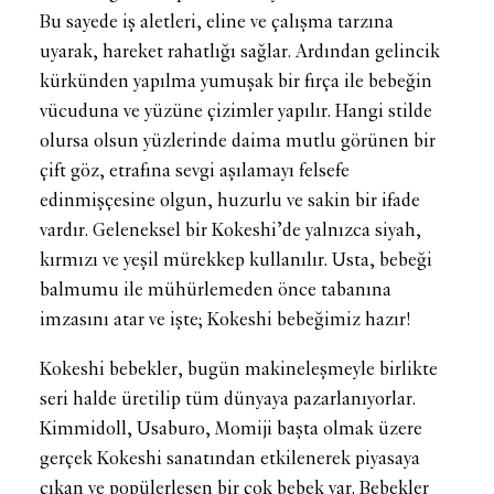
Bu sayede iş aletleri, eline ve çalışma tarzına
uyarak, hareket rahatlığı sağlar. Ardından gelincik
kürkünden yapılma yumuşak bir fırça ile bebeğin
vücuduna ve yüzüne çizimler yapılır. Hangi stilde
olursa olsun yüzlerinde daima mutlu görünen bir
çift göz, etrafına sevgi aşılamayı felsefe
edinmişçesine olgun, huzurlu ve sakin bir ifade
vardır. Geleneksel bir Kokeshi’de yalnızca siyah,
kırmızı ve yeşil mürekkep kullanılır. Usta, bebeği
balmumu ile mühürlemeden önce tabanına
imzasını atar ve işte; Kokeshi bebeğimiz hazır!
Kokeshi bebekler, bugün makineleşmeyle birlikte
seri halde üretilip tüm dünyaya pazarlanıyorlar.
Kimmidoll, Usaburo, Momiji başta olmak üzere
gerçek Kokeshi sanatından etkilenerek piyasaya
çıkan ve popülerleşen bir çok bebek var. Bebekler