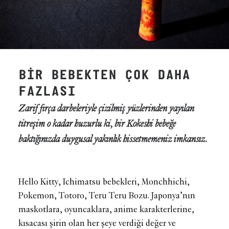
BİR BEBEKTEN ÇOK DAHA
FAZLASI
Zarif fırça darbeleriyle çizilmiş yüzlerinden yayılan
titreşim o kadar huzurlu ki, bir Kokeshi bebeğe
baktığınızda duygusal yakınlık hissetmemeniz imkansız.
Hello Kitty, Ichimatsu bebekleri, Monchhichi,
Pokemon, Totoro, Teru Teru Bozu. Japonya’nın
maskotlara, oyuncaklara, anime karakterlerine,
kısacası şirin olan her şeye verdiği değer ve