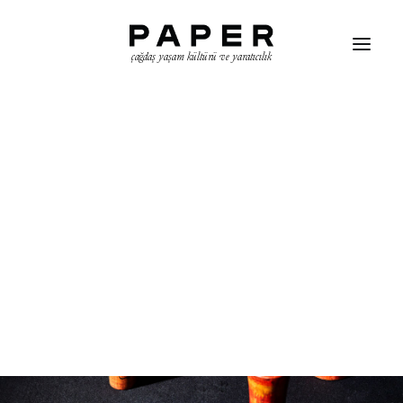
çağdaş yaşam kültürü ve yaratıcılık
ARAMA