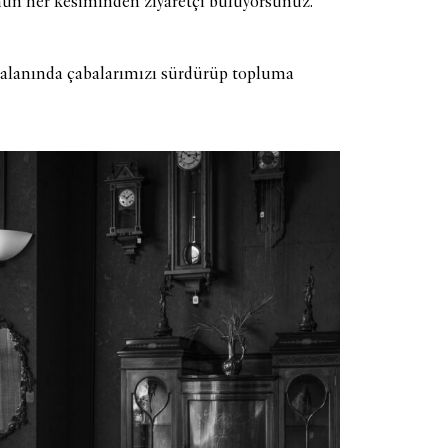
lumun her kesiminden ziyaretçi buluyorsunuz.
 alanında çabalarımızı sürdürüp topluma