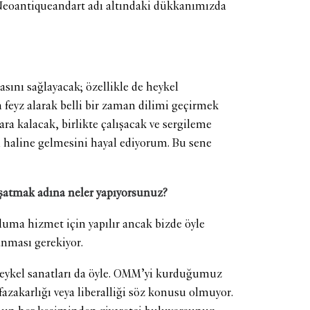
@Neoantiqueandart adı altındaki dükkanımızda
sını sağlayacak; özellikle de heykel
feyz alarak belli bir zaman dilimi geçirmek
ara kalacak, birlikte çalışacak ve sergileme
an haline gelmesini hayal ediyorum. Bu sene
uşatmak adına neler yapıyorsunuz?
luma hizmet için yapılır ancak bizde öyle
lanması gerekiyor.
e heykel sanatları da öyle. OMM’yi kurduğumuz
azakarlığı veya liberalliği söz konusu olmuyor.