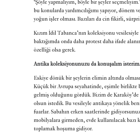
‘Şöyle yapmalıyım, böyle bir şeyler seçmeliyi
bu konularda yardımcılığımı yapıyor, dönem ve 
yoğun işler olması. Bazıları da cin fikirli, sürpri
Kızım İdil Tabanca’nın koleksiyonu vesilesiyle f
baktığımda onda daha protest daha ifade alanın
özelliği olsa gerek.
Antika koleksiyonunuzu da konuşalım isterim.
Eskiye dönük bir şeylerin elimin altında olma
Küçük bir Avrupa seyahatinde, eşimle birlikte b
gelmiş olduğunu gördük. Bizim de Karaköy’de ot
olsun istedik. Bu vesileyle antikaya yönelik be
fuarlar. Sabahın erken saatlerinde gidiyorsunuz;
mobilyalara girmeden, evde kullanılacak bazı 
toplamak hoşuma gidiyor.