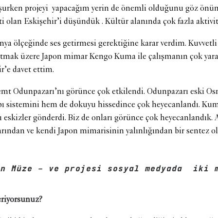
şurken projeyi yapacağım yerin de önemli olduğunu göz önü
i olan Eskişehir’i düşündük . Kültür alanında çok fazla aktivit
nya ölçeğinde ses getirmesi gerektiğine karar verdim. Kuvvet
anıtmak üzere Japon mimar Kengo Kuma ile çalışmanın çok yar
r’e davet ettim.
mt Odunpazarı’nı görünce çok etkilendi. Odunpazarı eski Osm
apı sistemini hem de dokuyu hissedince çok heyecanlandı. Ku
ı eskizler gönderdi. Biz de onları görünce çok heyecanlandık. 
rından ve kendi Japon mimarisinin yalınlığından bir sentez ol
rn Müze – ve projesi sosyal medyada iki 
eriyorsunuz?