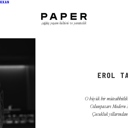
KKAN
çağdaş yaşam kültürü ve yaratıcılık
EROL T
O büyük bir müteahhitlik
Odunpazarı Modern Müz
Çocukluk yıllarında