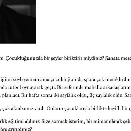
 Çocukluğunuzda bir şeyler biriktirir miydiniz? Sanata mera
tirdiğimi söyleyemem ama çocukluğumda spora çok meraklıydım.
a futbol oynayarak geçti. Bir seferinde mahalle arkadaşlarım
planladı. Bir hafta sonra iki sayfalık oldu, üç sayfalık oldu. Sa
çok akrabamız vardı. Onların çocuklarıyla birlikte keyifli bir
rlık eğitimi aldınız. Size sormak isterim, bir mimar olarak şeh
öre ayırırdınız?