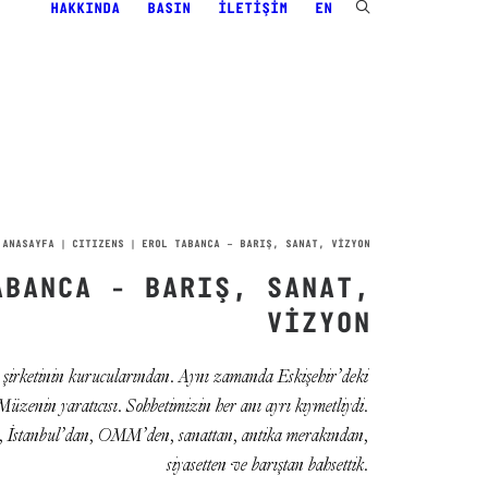
HAKKINDA
BASIN
İLETIŞIM
EN
ANASAYFA
CITIZENS
EROL TABANCA – BARIŞ, SANAT, VİZYON
ABANCA - BARIŞ, SANAT,
VİZYON
 şirketinin kurucularından. Aynı zamanda Eskişehir’deki
enin yaratıcısı. Sohbetimizin her anı ayrı kıymetliydi.
n, İstanbul’dan, OMM’den, sanattan, antika merakından,
siyasetten ve barıştan bahsettik.