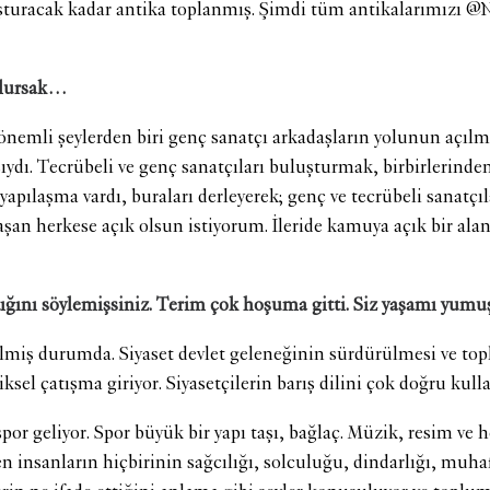
luşturacak kadar antika toplanmış. Şimdi tüm antikalarımızı 
olursak…
önemli şeylerden biri genç sanatçı arkadaşların yolunun açılma
ı. Tecrübeli ve genç sanatçıları buluşturmak, birbirlerinden 
yapılaşma vardı, buraları derleyerek; genç ve tecrübeli sanatçıl
raşan herkese açık olsun istiyorum. İleride kamuya açık bir al
tığını söylemişsiniz. Terim çok hoşuma gitti. Siz yaşamı yum
ilmiş durumda. Siyaset devlet geleneğinin sürdürülmesi ve top
ziksel çatışma giriyor. Siyasetçilerin barış dilini çok doğru kul
spor geliyor. Spor büyük bir yapı taşı, bağlaç. Müzik, resim v
 insanların hiçbirinin sağcılığı, solculuğu, dindarlığı, muhaf