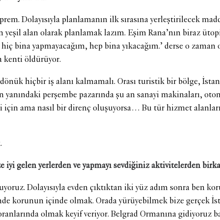
eprem. Dolayısıyla planlamanın ilk sırasına yerleştirilecek m
 yeşil alan olarak planlamak lazım. Eşim Rana’nın biraz ütopi
Ben hiç bina yapmayacağım, hep bina yıkacağım.’ derse o zaman
 kenti öldürüyor.
dönük hiçbir iş alanı kalmamalı. Orası turistik bir bölge, İsta
yanındaki perşembe pazarında şu an sanayi makinaları, otomobi
esi için ama nasıl bir direnç oluşuyorsa… Bu tür hizmet alanları
.
e iyi gelen yerlerden ve yapmayı sevdiğiniz aktivitelerden birka
yoruz. Dolayısıyla evden çıktıktan iki yüz adım sonra ben kor
inde korunun içinde olmak. Orada yürüyebilmek bize gerçek İst
oranlarında olmak keyif veriyor. Belgrad Ormanına gidiyoruz baz