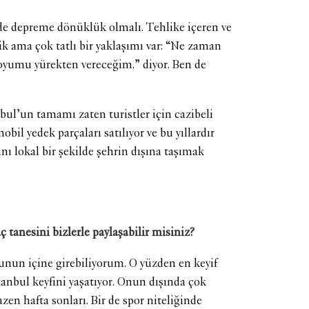
adde depreme dönüklük olmalı. Tehlike içeren ve
k ama çok tatlı bir yaklaşımı var: “Ne zaman
 oyumu yürekten vereceğim.” diyor. Ben de
nbul’un tamamı zaten turistler için cazibeli
l yedek parçaları satılıyor ve bu yıllardır
nı lokal bir şekilde şehrin dışına taşımak
ç tanesini bizlerle paylaşabilir misiniz?
unun içine girebiliyorum. O yüzden en keyif
anbul keyfini yaşatıyor. Onun dışında çok
en hafta sonları. Bir de spor niteliğinde