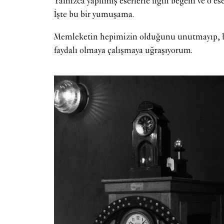
Yalnızca yapılmış eserlerle ilgili beğeni ve o 
İşte bu bir yumuşama.
Memleketin hepimizin olduğunu unutmayıp, bu
faydalı olmaya çalışmaya uğraşıyorum.