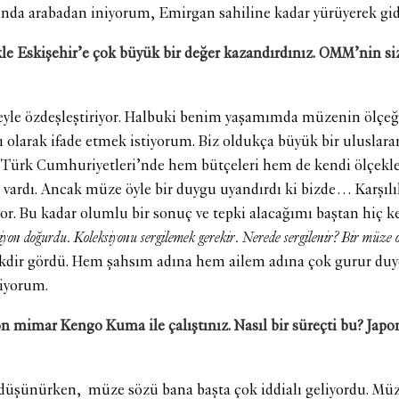
ında arabadan iniyorum, Emirgan sahiline kadar yürüyerek gi
kle Eskişehir’e çok büyük bir değer kazandırdınız. OMM’nin s
le özdeşleştiriyor. Halbuki benim yaşamımda müzenin ölçeğin
ı olarak ifade etmek istiyorum. Biz oldukça büyük bir uluslar
ve Türk Cumhuriyetleri’nde hem bütçeleri hem de kendi ölçekl
mız vardı. Ancak müze öyle bir duygu uyandırdı ki bizde… Karşı
or. Bu kadar olumlu bir sonuç ve tepki alacağımı baştan hiç k
ksiyon doğurdu. Koleksiyonu sergilemek gerekir. Nerede sergilenir? Bir müze
dir gördü. Hem şahsım adına hem ailem adına çok gurur duy
diyorum.
mimar Kengo Kuma ile çalıştınız. Nasıl bir süreçti bu? Japon
 düşünürken, müze sözü bana başta çok iddialı geliyordu. Müz