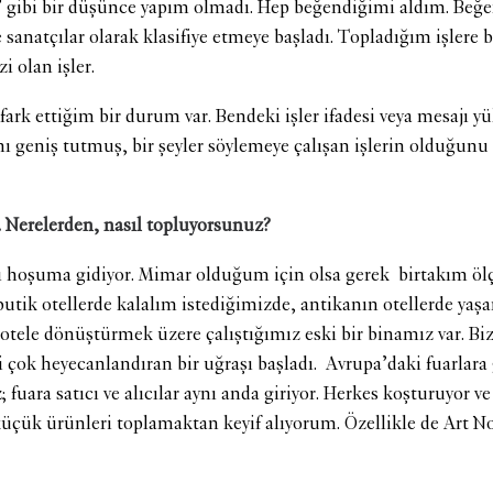
m.’ gibi bir düşünce yapım olmadı. Hep beğendiğimi aldım. Beğ
sanatçılar olarak klasifiye etmeye başladı. Topladığım işlere 
zi olan işler.
ark ettiğim bir durum var. Bendeki işler ifadesi veya mesajı yü
ı geniş tutmuş, bir şeyler söylemeye çalışan işlerin olduğunu
 Nerelerden, nasıl topluyorsunuz?
sı hoşuma gidiyor. Mimar olduğum için olsa gerek birtakım öl
utik otellerde kalalım istediğimizde, antikanın otellerde yaşa
ele dönüştürmek üzere çalıştığımız eski bir binamız var. Biz 
ni çok heyecanlandıran bir uğraşı başladı. Avrupa’daki fuarlar
 fuara satıcı ve alıcılar aynı anda giriyor. Herkes koşturuyor 
küçük ürünleri toplamaktan keyif alıyorum. Özellikle de Art N