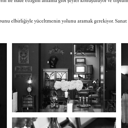
eserin ne ifade ettiğini anlama gibi şeyler konuşuluyor ve top
nu elbirliğiyle yüceltmenin yolunu aramak gerekiyor. Sanat