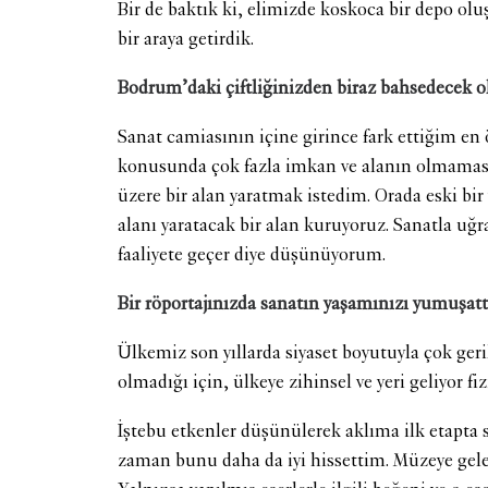
Bir de baktık ki, elimizde koskoca bir depo o
bir araya getirdik.
Bodrum’daki çiftliğinizden biraz bahsedecek 
Sanat camiasının içine girince fark ettiğim en 
konusunda çok fazla imkan ve alanın olmamasıyd
üzere bir alan yaratmak istedim. Orada eski bir 
alanı yaratacak bir alan kuruyoruz. Sanatla uğ
faaliyete geçer diye düşünüyorum.
Bir röportajınızda sanatın yaşamınızı yumuşat
Ülkemiz son yıllarda siyaset boyutuyla çok ger
olmadığı için, ülkeye zihinsel ve yeri geliyor fi
İştebu etkenler düşünülerek aklıma ilk etapta 
zaman bunu daha da iyi hissettim. Müzeye gelen