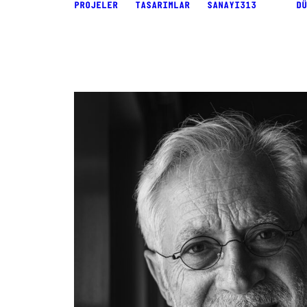
PROJELER
TASARIMLAR
SANAYI313
DÜ