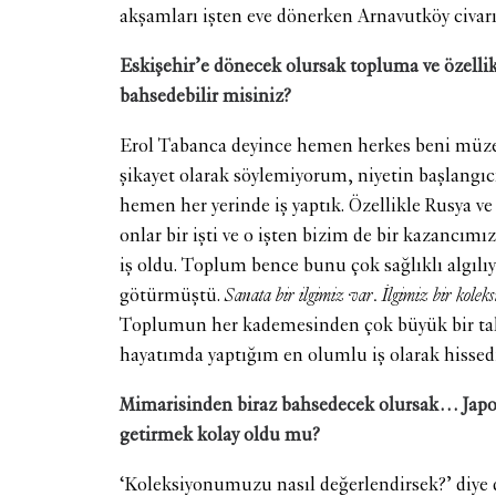
akşamları işten eve dönerken Arnavutköy civar
Eskişehir’e dönecek olursak topluma ve özelli
bahsedebilir misiniz?
Erol Tabanca deyince hemen herkes beni müzey
şikayet olarak söylemiyorum, niyetin başlangıc
hemen her yerinde iş yaptık. Özellikle Rusya 
onlar bir işti ve o işten bizim de bir kazancı
iş oldu. Toplum bence bunu çok sağlıklı algılıy
götürmüştü.
Sanata bir ilgimiz var. İlgimiz bir kole
Toplumun her kademesinden çok büyük bir tak
hayatımda yaptığım en olumlu iş olarak hisse
Mimarisinden biraz bahsedecek olursak… Japon 
getirmek kolay oldu mu?
‘Koleksiyonumuzu nasıl değerlendirsek?’ diye