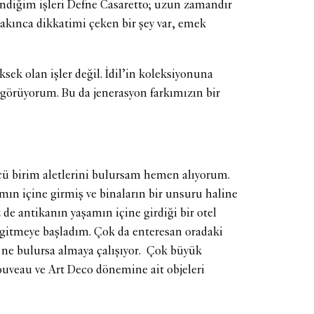
endiğim işleri Defne Casaretto; uzun zamandır
bakınca dikkatimi çeken bir şey var, emek
ksek olan işler değil. İdil’in koleksiyonuna
 görüyorum. Bu da jenerasyon farkımızın bir
çü birim aletlerini bulursam hemen alıyorum.
mın içine girmiş ve binaların bir unsuru haline
de antikanın yaşamın içine girdiği bir otel
a gitmeye başladım. Çok da enteresan oradaki
ve ne bulursa almaya çalışıyor. Çok büyük
ouveau ve Art Deco dönemine ait objeleri