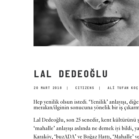
LAL DEDEOĞLU
20 MART 2018
|
CITIZENS
|
ALİ TUFAN KOÇ
Hep yenilik olsun istedi. ‘Yenilik’ anlayışı, di
merakın/ilginin sonucuna yönelik bir iş çıkarma
Lal Dedeoğlu, son 25 senedir, kent kültürünü ş
‘mahalle’ anlayışı aslında ne demek iyi bildi, y
Karaköy, ‘buzADA’ ve Boğaz Hattı, ‘Mahalle’ ve