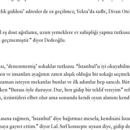
ik gidilesi’ adresler de es geçilmez; Yekta’da sufle, Divan Ot
ol eş dost ağırlama, uzun yemeklere ev sahipliği yapma tutkus
 geçmemiştir.” diyor Dedeoğlu.
sı, ‘denenmemiş’ sokaklar tutkusu. “İstanbul’u iyi okuyabilmem
en ve insanları ayağının zaten alışık olduğu bir sokağı seçmek, 
i zaman isteyen mekanlar bunlar ve ilk adımlar hep sancılı. B
n “Burası öyle duruyor. Dur, ben gidip bir teklif vereyim” refl
rı, üzüntüleri elbet olur ama sonunda kendi oyun alanını kend
na rağmen, ‘İstanbul’ diye bağırmaz mesela; kendisini İstanb
 gayret ettim.” diyor Lal. Sırf konsepte uysun diye, gidip de 