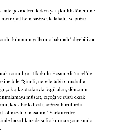
 ve aile gezmeleri derken yetişkinlik dönemine
metropol hem sayfiye; kalabalık ve püfür
nılır kılmanın yollarına bakmalı” diyebiliyor;
rak tanımlıyor. İlkokulu Hasan Ali Yücel’de
sine bile “Şimdi, nerede tabii o mahalle
ığı çok şık sofralarıyla övgü alan, dönemin
tanımlamaya müsait, çiçeği ve süsü eksik
mu, koca bir kahvaltı sofrası kurulurdu
sik olmazdı o masanın.” Şarküteriler
sinde hazırlık ne de sofra kurma aşamasında.
.