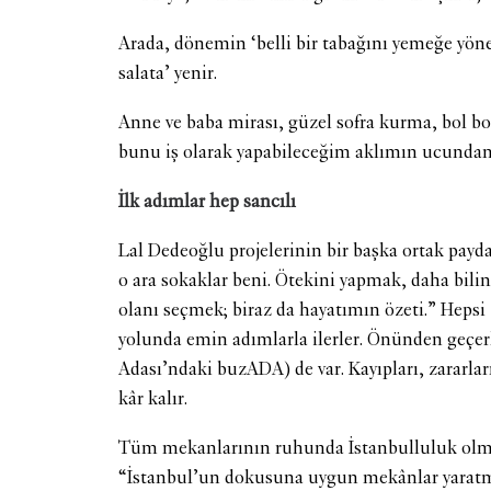
Arada, dönemin ‘belli bir tabağını yemeğe yönel
salata’ yenir.
Anne ve baba mirası, güzel sofra kurma, bol b
bunu iş olarak yapabileceğim aklımın ucundan
İlk adımlar hep sancılı
Lal Dedeoğlu projelerinin bir başka ortak payda
o ara sokaklar beni. Ötekini yapmak, daha bilin
olanı seçmek; biraz da hayatımın özeti.” Heps
yolunda emin adımlarla ilerler. Önünden geçerke
Adası’ndaki buzADA) de var. Kayıpları, zararla
kâr kalır.
Tüm mekanlarının ruhunda İstanbulluluk olması
“İstanbul’un dokusuna uygun mekânlar yaratmaya