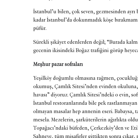
İstanbul’u bilen, çok seven, gezmesinden ayrı b
kadar İstanbul’da dokunmadık köşe bırakmamış,
püfür.
Sürekli şikâyet edenlerden değil; “Burada kalma
gecenin ikisindeki Boğaz trafiğini görüp heyeca
Meşhur pazar sofraları
Yeşilköy doğumlu olmasına rağmen, çocukluğu v
okumuş, Çamlık Sitesi’nden evinden okuluna, m
havası” diyoruz. Çamlık Sitesi’ndeki o evin, sof
İstanbul restoranlarında bile pek rastlanmayan
olmayan masalar hep annenin eseri. Babaysa, ta
mesela. Mezelerin, şarküterilerin ağırlıkta ol
Topağacı’ndaki büfeden, Çerkezköy’den ve Etile
Sahneye, tüm misafirler gittikten sonra çıkar, 