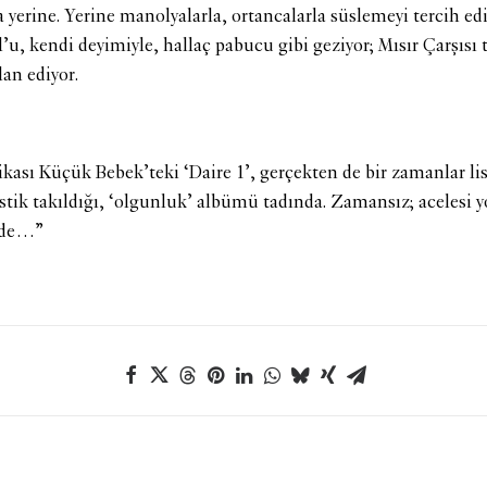
 yerine. Yerine manolyalarla, ortancalarla süslemeyi tercih e
ul’u, kendi deyimiyle, hallaç pabucu gibi geziyor; Mısır Çarşısı 
an ediyor.
kası Küçük Bebek’teki ‘Daire 1’, gerçekten de bir zamanlar lis
stik takıldığı, ‘olgunluk’ albümü tadında. Zamansız; acelesi y
inde…”