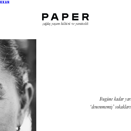
KKAN
çağdaş yaşam kültürü ve yaratıcılık
Bugüne kadar yara
‘denenmemiş’ sokakları t