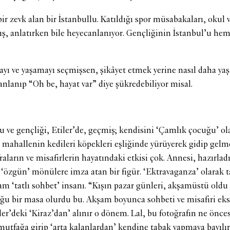
ir zevk alan bir İstanbullu. Katıldığı spor müsabakaları, okul
 anlatırken bile heyecanlanıyor. Gençliğinin İstanbul’u hem 
yı ve yaşamayı seçmişsen, şikâyet etmek yerine nasıl daha yaşa
nlanıp “Oh be, hayat var” diye şükredebiliyor misal.
e gençliği, Etiler’de, geçmiş; kendisini ‘Çamlık çocuğu’ ola
ahallenin kedileri köpekleri eşliğinde yürüyerek gidip gelme
raların ve misafirlerin hayatındaki etkisi çok. Annesi, hazırlad
 ‘özgün’ mönülere imza atan bir figür. ‘Ektravaganza’ olarak 
m ‘tatlı sohbet’ insanı. “Kışın pazar günleri, akşamüstü oldu 
duğu bir masa olurdu bu. Akşam boyunca sohbeti ve misafiri ek
r’deki ‘Kiraz’dan’ alınır o dönem. Lal, bu fotoğrafın ne önce
mutfağa girip ‘arta kalanlardan’ kendine tabak yapmaya bayılır