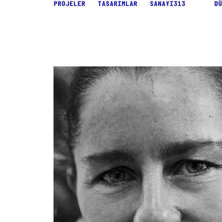
PROJELER
TASARIMLAR
SANAYI313
DÜ