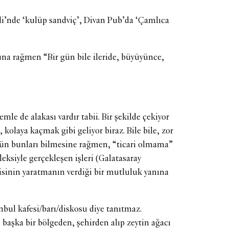
eli’nde ‘kulüp sandviç’, Divan Pub’da ‘Çamlıca
una rağmen “Bir gün bile ileride, büyüyünce,
le de alakası vardır tabii. Bir şekilde çekiyor
kolaya kaçmak gibi geliyor biraz. Bile bile, zor
ütün bunları bilmesine rağmen, “ticari olmama”
eksiyle gerçekleşen işleri (Galatasaray
isinin yaratmanın verdiği bir mutluluk yanına
ul kafesi/barı/diskosu diye tanıtmaz.
başka bir bölgeden, şehirden alıp zeytin ağacı