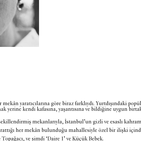
ğer mekân yaratıcılarına göre biraz farklıydı. Yurtdışındaki popü
k yerine kendi kafasına, yaşantısına ve bildiğine uygun birtak
ekillendirmiş mekanlarıyla, İstanbul’un gizli ve esaslı kahra
arattığı her mekân bulunduğu mahallesiyle özel bir ilişki içinde
 Topağacı, ve şimdi ‘Daire 1’ ve Küçük Bebek.