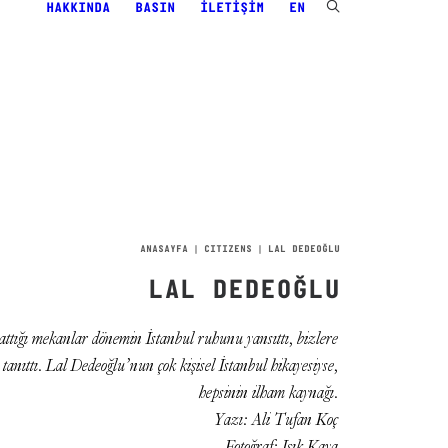
HAKKINDA
BASIN
İLETIŞIM
EN
ANASAYFA
CITIZENS
LAL DEDEOĞLU
LAL DEDEOĞLU
ttığı mekanlar dönemin İstanbul ruhunu yansıttı, bizlere
anıttı. Lal Dedeoğlu’nun çok kişisel İstanbul hikayesiyse,
hepsinin ilham kaynağı.
Yazı: Ali Tufan Koç
Fotoğraf: Işık Kaya