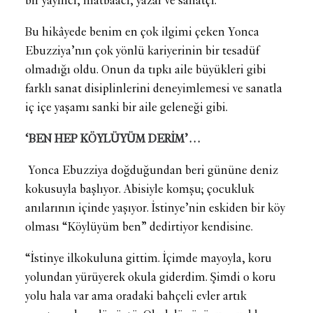
bir yayıncı, matbaacı, yazar ve sanatçı.
Bu hikâyede benim en çok ilgimi çeken Yonca
Ebuzziya’nın çok yönlü kariyerinin bir tesadüf
olmadığı oldu. Onun da tıpkı aile büyükleri gibi
farklı sanat disiplinlerini deneyimlemesi ve sanatla
iç içe yaşamı sanki bir aile geleneği gibi.
‘BEN HEP KÖYLÜYÜM DERİM’…
Yonca Ebuzziya doğduğundan beri gününe deniz
kokusuyla başlıyor. Abisiyle komşu; çocukluk
anılarının içinde yaşıyor. İstinye’nin eskiden bir köy
olması “Köylüyüm ben” dedirtiyor kendisine.
“İstinye ilkokuluna gittim. İçimde mayoyla, koru
yolundan yürüyerek okula giderdim. Şimdi o koru
yolu hala var ama oradaki bahçeli evler artık