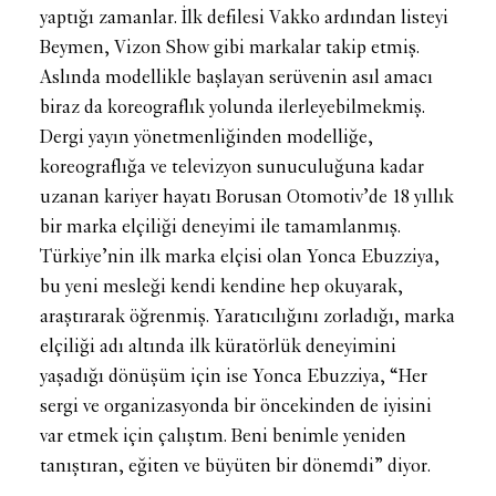
yaptığı zamanlar. İlk defilesi Vakko ardından listeyi
Beymen, Vizon Show gibi markalar takip etmiş.
Aslında modellikle başlayan serüvenin asıl amacı
biraz da koreograflık yolunda ilerleyebilmekmiş.
Dergi yayın yönetmenliğinden modelliğe,
koreograflığa ve televizyon sunuculuğuna kadar
uzanan kariyer hayatı Borusan Otomotiv’de 18 yıllık
bir marka elçiliği deneyimi ile tamamlanmış.
Türkiye’nin ilk marka elçisi olan Yonca Ebuzziya,
bu yeni mesleği kendi kendine hep okuyarak,
araştırarak öğrenmiş. Yaratıcılığını zorladığı, marka
elçiliği adı altında ilk küratörlük deneyimini
yaşadığı dönüşüm için ise Yonca Ebuzziya, “Her
sergi ve organizasyonda bir öncekinden de iyisini
var etmek için çalıştım. Beni benimle yeniden
tanıştıran, eğiten ve büyüten bir dönemdi” diyor.