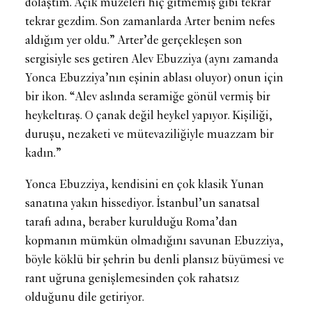
dolaştım. Açık müzeleri hiç gitmemiş gibi tekrar
tekrar gezdim. Son zamanlarda Arter benim nefes
aldığım yer oldu.” Arter’de gerçekleşen son
sergisiyle ses getiren Alev Ebuzziya (aynı zamanda
Yonca Ebuzziya’nın eşinin ablası oluyor) onun için
bir ikon. “Alev aslında seramiğe gönül vermiş bir
heykeltıraş. O çanak değil heykel yapıyor. Kişiliği,
duruşu, nezaketi ve mütevaziliğiyle muazzam bir
kadın.”
Yonca Ebuzziya, kendisini en çok klasik Yunan
sanatına yakın hissediyor. İstanbul’un sanatsal
tarafı adına, beraber kurulduğu Roma’dan
kopmanın mümkün olmadığını savunan Ebuzziya,
böyle köklü bir şehrin bu denli plansız büyümesi ve
rant uğruna genişlemesinden çok rahatsız
olduğunu dile getiriyor.