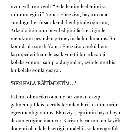
uzun yıllarını verdi. “Bale benim bedenimi ve
ruhumu eğitti.” Yonca Ebuzziya, hayatın ona
sunduğu her fırsatı kendi benliğinde öğütmüş.
Arkeolojinin onu büyülediğini fark ettiğinde
merakının peşinden gitmeyi asla bırakmamış. Bu
konuda da şanslı Yonca Ebuzziya çünkü hem
kayınpederi hem de eşi kıymetli bir arkeoloji
koleksiyonuna sahip olduğundan, evinde müthiş
bir koleksiyonla yaşıyor.
‘BEN HALA EĞİTİMDEYİM…’
Balerin olma fikri ona hiç bir zaman cazip
gelmemiş. İlk iş tecrübelerinden biri kostüm tarihi
öğretmenliği olmuş. Ebuzziya, eğitimin hayat boyu
devam ettiğine inanıyor. Kariyer hayatının en keyifli
dönemi olarak bahsettiği, modellik ve koreograflık