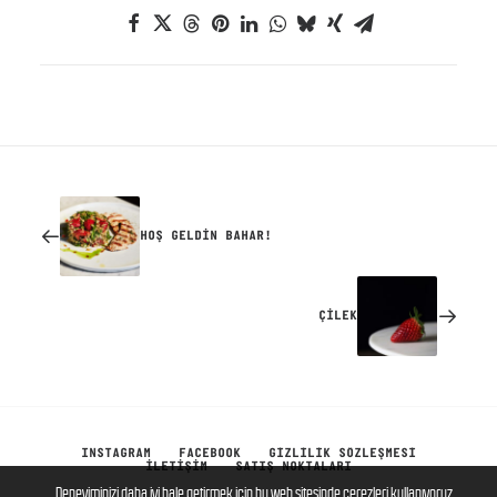
HOŞ GELDİN BAHAR!
ÇİLEK
INSTAGRAM
FACEBOOK
GİZLİLİK SÖZLEŞMESİ
İLETIŞIM
SATIŞ NOKTALARI
Deneyiminizi daha iyi hale getirmek için bu web sitesinde çerezleri kullanıyoruz.