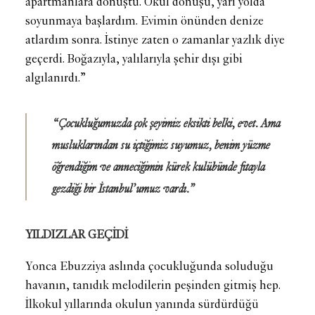
apartmanlara dönüştü. Okul dönüşü, yarı yolda
soyunmaya başlardım. Evimin önünden denize
atlardım sonra. İstinye zaten o zamanlar yazlık diye
geçerdi. Boğazıyla, yalılarıyla şehir dışı gibi
algılanırdı.”
“Çocukluğumuzda çok şeyimiz eksikti belki, evet. Ama
musluklarından su içtiğimiz suyumuz, benim yüzme
öğrendiğim ve anneciğimin kürek kulübünde fıtayla
gezdiği bir İstanbul’umuz vardı.”
YILDIZLAR GEÇİDİ
Yonca Ebuzziya aslında çocukluğunda soluduğu
havanın, tanıdık melodilerin peşinden gitmiş hep.
İlkokul yıllarında okulun yanında sürdürdüğü