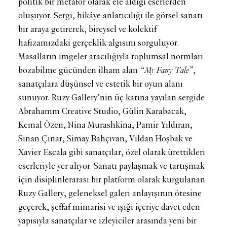
politik bir metafor olarak ele aldığı eserlerden
oluşuyor. Sergi, hikâye anlatıcılığı ile görsel sanatı
bir araya getirerek, bireysel ve kolektif
hafızamızdaki gerçeklik algısını sorguluyor.
Masalların imgeler aracılığıyla toplumsal normları
bozabilme gücünden ilham alan
“My Fairy Tale”
,
sanatçılara düşünsel ve estetik bir oyun alanı
sunuyor. Ruzy Gallery’nin üç katına yayılan sergide
Abrahamm Creative Studio, Gülin Karabacak,
Kemal Özen, Nina Murashkina, Pamir Yıldıran,
Sinan Çınar, Simay Bahçıvan, Vildan Hoşbak ve
Xavier Escala gibi sanatçılar, özel olarak ürettikleri
eserleriyle yer alıyor. Sanatı paylaşmak ve tartışmak
için disiplinlerarası bir platform olarak kurgulanan
Ruzy Gallery, geleneksel galeri anlayışının ötesine
geçerek, şeffaf mimarisi ve ışığı içeriye davet eden
yapısıyla sanatçılar ve izleyiciler arasında yeni bir