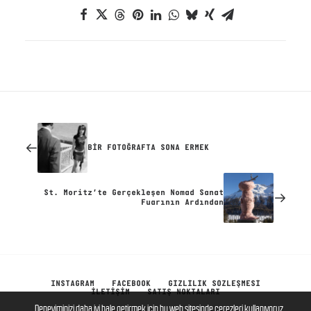
BİR FOTOĞRAFTA SONA ERMEK
St. Moritz’te Gerçekleşen Nomad Sanat
Fuarının Ardından
INSTAGRAM
FACEBOOK
GİZLİLİK SÖZLEŞMESİ
İLETIŞIM
SATIŞ NOKTALARI
Deneyiminizi daha iyi hale getirmek için bu web sitesinde çerezleri kullanıyoruz.