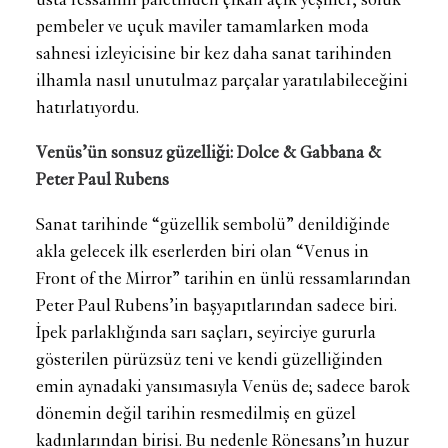
usta ressamın paletinden çıkan açık yeşiller, soluk
pembeler ve uçuk maviler tamamlarken moda
sahnesi izleyicisine bir kez daha sanat tarihinden
ilhamla nasıl unutulmaz parçalar yaratılabileceğini
hatırlatıyordu.
Venüs’ün sonsuz güzelliği: Dolce & Gabbana &
Peter Paul Rubens
Sanat tarihinde “güzellik sembolü” denildiğinde
akla gelecek ilk eserlerden biri olan “Venus in
Front of the Mirror” tarihin en ünlü ressamlarından
Peter Paul Rubens’in başyapıtlarından sadece biri.
İpek parlaklığında sarı saçları, seyirciye gururla
gösterilen pürüzsüz teni ve kendi güzelliğinden
emin aynadaki yansımasıyla Venüs de; sadece barok
dönemin değil tarihin resmedilmiş en güzel
kadınlarından birisi. Bu nedenle Rönesans’ın huzur