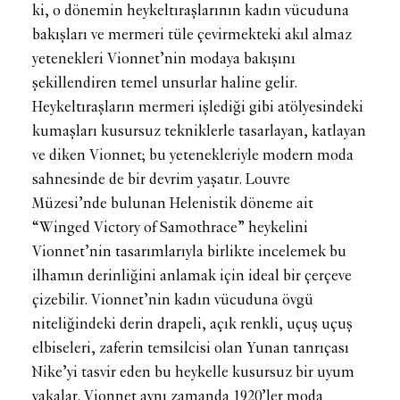
ki, o dönemin heykeltıraşlarının kadın vücuduna
bakışları ve mermeri tüle çevirmekteki akıl almaz
yetenekleri Vionnet’nin modaya bakışını
şekillendiren temel unsurlar haline gelir.
Heykeltıraşların mermeri işlediği gibi atölyesindeki
kumaşları kusursuz tekniklerle tasarlayan, katlayan
ve diken Vionnet; bu yetenekleriyle modern moda
sahnesinde de bir devrim yaşatır. Louvre
Müzesi’nde bulunan Helenistik döneme ait
“Winged Victory of Samothrace” heykelini
Vionnet’nin tasarımlarıyla birlikte incelemek bu
ilhamın derinliğini anlamak için ideal bir çerçeve
çizebilir. Vionnet’nin kadın vücuduna övgü
niteliğindeki derin drapeli, açık renkli, uçuş uçuş
elbiseleri, zaferin temsilcisi olan Yunan tanrıçası
Nike’yi tasvir eden bu heykelle kusursuz bir uyum
yakalar. Vionnet aynı zamanda 1920’ler moda