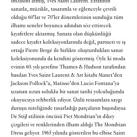
imzasını atmış; Yves Saint Laurent. Etrafının
sanatla, müzikle, tasarımla ve eğlenceyle çevrili
olduğu 60’lar ve 70’ler dönemlerinin sunduğu tüm
ilhamı seneler boyunca adından söz ettirecek
kıyafetlere aktarmış. Sanata olan düşkünlüğü
sadece kıyafet koleksiyonlarında değil, partneri ve iş
ortağı Pierre Bergé ile birlikte oluşturdukları sanat
koleksiyonunda da kendini göstermiş. Öyle ki moda
evinin 60. yılı şerefine Thames & Hudson tarafından
basılan Yves Saint Laurent & Art kitabı Manet’den
Jackson Pollock’a, Matisse’den Lucio Fontana’ya
uzanan uzun soluklu bir sanat tarihi yolculuğunda
okuyucuya rehberlik ediyor. Ünlü ressamlara saygı
duruşu niteliğinde tasarladığı parçaların başındaysa
De Stijl stilinin öncüsü Piet Mondrian’ın dikey
çizgileri ve renklerinden ilham aldığı The Mondrian
Dress geliyor. 1965 yılında gösterilen bu elbise Saint