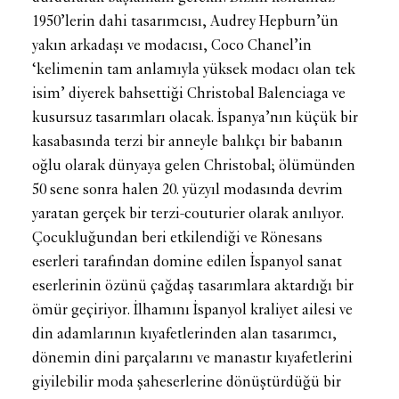
1950’lerin dahi tasarımcısı, Audrey Hepburn’ün
yakın arkadaşı ve modacısı, Coco Chanel’in
‘kelimenin tam anlamıyla yüksek modacı olan tek
isim’ diyerek bahsettiği Christobal Balenciaga ve
kusursuz tasarımları olacak. İspanya’nın küçük bir
kasabasında terzi bir anneyle balıkçı bir babanın
oğlu olarak dünyaya gelen Christobal; ölümünden
50 sene sonra halen 20. yüzyıl modasında devrim
yaratan gerçek bir terzi-couturier olarak anılıyor.
Çocukluğundan beri etkilendiği ve Rönesans
eserleri tarafından domine edilen İspanyol sanat
eserlerinin özünü çağdaş tasarımlara aktardığı bir
ömür geçiriyor. İlhamını İspanyol kraliyet ailesi ve
din adamlarının kıyafetlerinden alan tasarımcı,
dönemin dini parçalarını ve manastır kıyafetlerini
giyilebilir moda şaheserlerine dönüştürdüğü bir