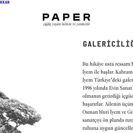
KKAN
çağdaş yaşam kültürü ve yaratıcılık
GALERİCİLİ
Bu hikâye usta ressam N
İyem ile başlar. Kahram
İyem Türkiye’deki galer
1996 yılında Evin Sanat 
olmanın getirdiği içgüd
başarırlar. Ailenin üçün
Osman Nuri İyem ve Giz
sanatçıyı ön planda tu
ruhuna uygun güncellem