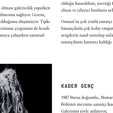
olduğu hissedilsin, ürettiği 
i olması galericilik yaparken
olsun ve izleyici bunların se
bilmesini sağlıyor. Gizem,
ü olduğunu düşünüyor. Tıpkı
Osman’ın çok yönlü sanatçı ki
erisinin çizgisinin de kendi
Sanatçılarla çok kolay empati
aya çalışırken sanatsal
sergilerin nasıl sunulup anla
sanatçıların kararsız kaldığı
KADER GENÇ
1987 Bursa doğumlu, Mimar 
Bölümü mezunu sanatçı Kade
Galerisini şöyle anlatıyor;