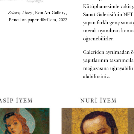
Kütüphanesinde vakit geç
Setenay Alpsoy
, Evin Art Gallery,
Sanat Galerisi’nin NFT 
Pencil on paper 40x41cm, 2022
yapan farklı genç sanatç
merak uyandıran konusu
öğrenebilirler.
Galeriden ayrılmadan ön
yapıtlarının tasarımcıla
mağazasına uğrayabilir, 
alabilirsiniz.