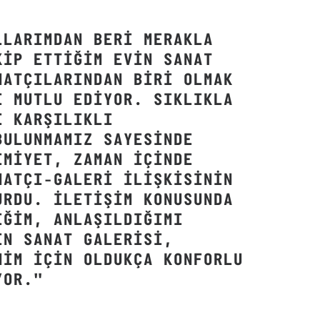
LLARIMDAN BERI MERAKLA
KIP ETTIĞIM EVIN SANAT
NATÇILARINDAN BIRI OLMAK
I MUTLU EDIYOR. SIKLIKLA
E KARŞILIKLI
BULUNMAMIZ SAYESINDE
IMIYET, ZAMAN IÇINDE
NATÇI-GALERI ILIŞKISININ
URDU. İLETIŞIM KONUSUNDA
IĞIM, ANLAŞILDIĞIMI
IN SANAT GALERISI,
MIM IÇIN OLDUKÇA KONFORLU
YOR."