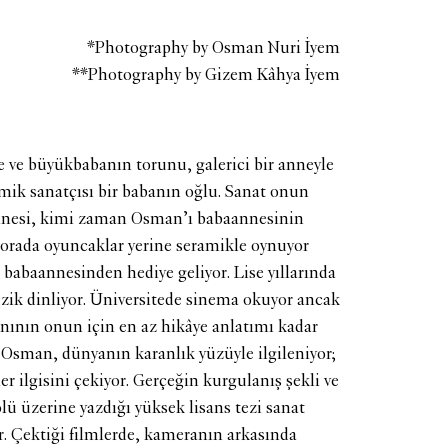
*Photography by Osman Nuri İyem
**Photography by Gizem Kâhya İyem
 ve büyükbabanın torunu, galerici bir anneyle
ramik sanatçısı bir babanın oğlu. Sanat onun
nnesi, kimi zaman Osman’ı babaannesinin
 orada oyuncaklar yerine seramikle oynuyor
i babaannesinden hediye geliyor. Lise yıllarında
üzik dinliyor. Üniversitede sinema okuyor ancak
yanının onun için en az hikâye anlatımı kadar
 Osman, dünyanın karanlık yüzüyle ilgileniyor;
ler ilgisini çekiyor. Gerçeğin kurgulanış şekli ve
ü üzerine yazdığı yüksek lisans tezi sanat
r. Çektiği filmlerde, kameranın arkasında