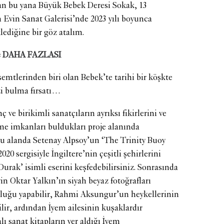
dan bu yana Büyük Bebek Deresi Sokak, 13
Evin Sanat Galerisi’nde 2023 yılı boyunca
klediğine bir göz atalım.
e DAHA FAZLASI
emtlerinden biri olan Bebek’te tarihi bir köşkte
zi bulma fırsatı…
 ve birikimli sanatçıların ayrıksı fikirlerini ve
leme imkanları buldukları proje alanında
 bu alanda Setenay Alpsoy’un ‘The Trinity Buoy
0 sergisiyle İngiltere’nin çeşitli şehirlerini
urak’ isimli eserini keşfedebilirsiniz. Sonrasında
n Oktar Yalkın’ın siyah beyaz fotoğrafları
culuğu yapabilir, Rahmi Aksungur’un heykellerinin
ilir, ardından İyem ailesinin kuşaklardır
ı sanat kitapların yer aldığı İyem