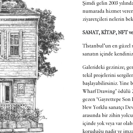
Şimdi gelin 2003 yılın
numarada hizmet veren 
ziyaretçileri nelerin be
SANAT, KİTAP, NFT v
Tİstanbul’un en güzel s
sanatın içinde kendini
Galerideki gezinize; genç
tekil projelerini sergi
başlayabilirsiniz. Yine
Wharf Drawing’ ödülü 202
gezen ‘Gayrettepe Son D
New Yorklu sanatçı Devi
arasında bir zihin yol
içinde yok veya var olab
koruduğu nadir ve imzal