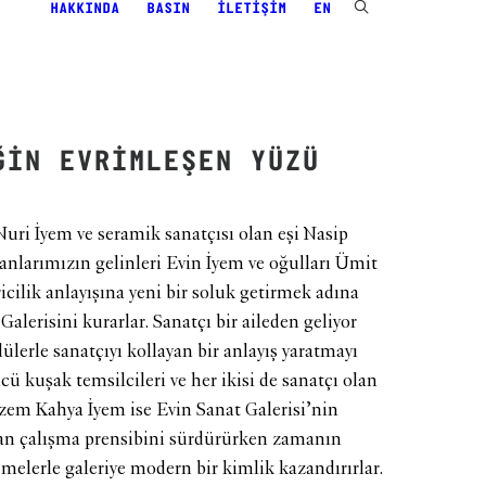
HAKKINDA
BASIN
İLETIŞIM
EN
ĞİN EVRİMLEŞEN YÜZÜ
uri İyem ve seramik sanatçısı olan eşi Nasip
anlarımızın gelinleri Evin İyem ve oğulları Ümit
icilik anlayışına yeni bir soluk getirmek adına
Galerisini kurarlar. Sanatçı bir aileden geliyor
ülerle sanatçıyı kollayan bir anlayış yaratmayı
cü kuşak temsilcileri ve her ikisi de sanatçı olan
em Kahya İyem ise Evin Sanat Galerisi’nin
tan çalışma prensibini sürdürürken zamanın
elerle galeriye modern bir kimlik kazandırırlar.