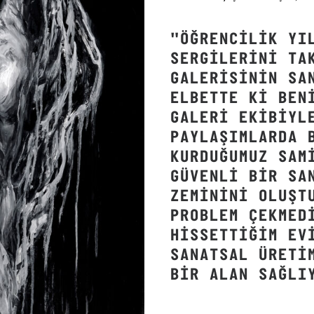
"ÖĞRENCILIK YI
SERGILERINI TA
GALERISININ SA
ELBETTE KI BEN
GALERI EKIBIYL
PAYLAŞIMLARDA 
KURDUĞUMUZ SAM
GÜVENLI BIR SA
ZEMININI OLUŞT
PROBLEM ÇEKMED
HISSETTIĞIM EV
SANATSAL ÜRETI
BIR ALAN SAĞLI