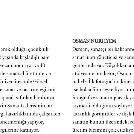
OSMAN NURİ İYEM
panık olduğu çocukluk
Osman, sanatçı bir babaanne
ş yaşında başladığı bale
sanat fuarı yöneticisi ve se
eyecanlandırıyor ve 10
genlerinde var. Küçükken a
de sanatsal üretimle var
atölyesine bırakıyor, Osman
Üniversitesinde Görsel
haliyle. İlk fotoğraf makines
e sanat ve tasarım eğitimi
ise bolca film seyrediyor, m
yaparak sıfırdan bir dünya
fotoğraf ve sanatın plastik 
in Sanat Galerisinin bir
kıymetli olduğunu söylüyor.
rgi hazırlıklarında çalışırken
karanlık görüntüler ve ilişki
yönetmenliği yapıyor,
sanatın bunun üzerindeki rol
gilerine katılıyor.
üretim biçimini çok etkiliyo