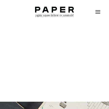
çağdaş yaşam kültürü ve yaratıcılık
ARAMA