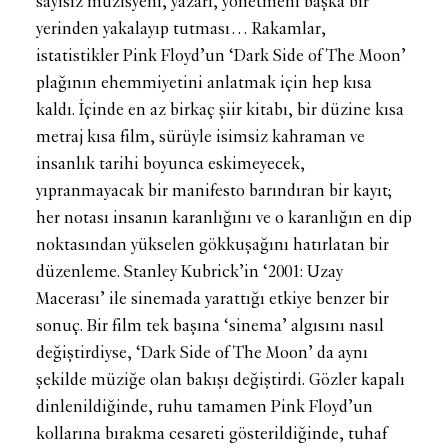
sayısız müzisyeni, yazarı, yönetmeni başka bir
yerinden yakalayıp tutması… Rakamlar,
istatistikler Pink Floyd’un ‘Dark Side of The Moon’
plağının ehemmiyetini anlatmak için hep kısa
kaldı. İçinde en az birkaç şiir kitabı, bir düzine kısa
metraj kısa film, sürüyle isimsiz kahraman ve
insanlık tarihi boyunca eskimeyecek,
yıpranmayacak bir manifesto barındıran bir kayıt;
her notası insanın karanlığını ve o karanlığın en dip
noktasından yükselen gökkuşağını hatırlatan bir
düzenleme. Stanley Kubrick’in ‘2001: Uzay
Macerası’ ile sinemada yarattığı etkiye benzer bir
sonuç. Bir film tek başına ‘sinema’ algısını nasıl
değiştirdiyse, ‘Dark Side of The Moon’ da aynı
şekilde müziğe olan bakışı değiştirdi. Gözler kapalı
dinlenildiğinde, ruhu tamamen Pink Floyd’un
kollarına bırakma cesareti gösterildiğinde, tuhaf