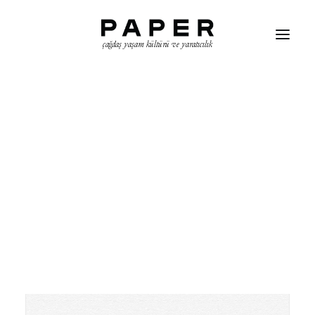
çağdaş yaşam kültürü ve yaratıcılık
LOVE LETTERS
Yetenekli insanlar, tutkulu oldukları herhangi bir konu üzerine
bir aşk mektubu kaleme alıyorlar.
Dünyanın daha çok aşka, daha çok aşk mektubuna ihtiyacı var.
ARAMA