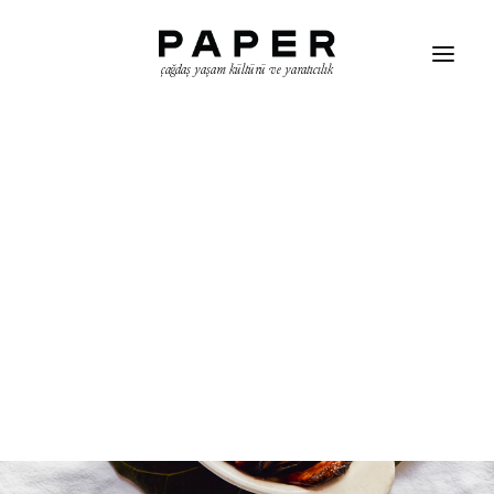
çağdaş yaşam kültürü ve yaratıcılık
ARAMA